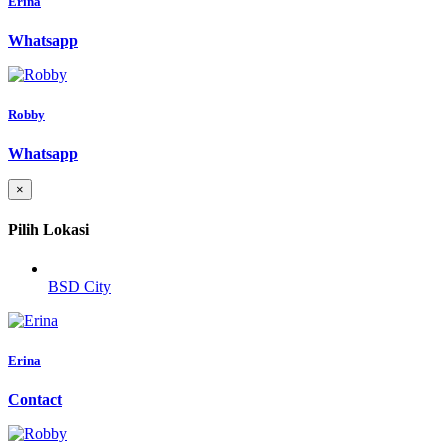
Erina
Whatsapp
Robby
Whatsapp
×
Pilih Lokasi
BSD City
Erina
Contact