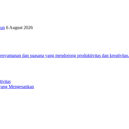
hun
6 August 2026
 kenyamanan dan suasana yang mendorong produktivitas dan kreativitas
ivitas
 yang Mengesankan