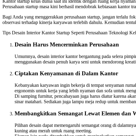
Kantor startup kelas dunia saat ini identik dengan ruang kerja nyaman
Perusahaan startup masa kini berhasil mendobrak kebiasaan kantor t
Bagi Anda yang menggerakkan perusahaan startup, jangan terlalu fok
observasi terhadap kinerja karyawan terlebih dahulu. Kemudian tentu
Tips Desain Interior Kantor Startup Seperti Perusahaan Teknologi Ke
Desain Harus Mencerminkan Perusahaan
Umumnya, desain interior kantor bergantung pada selera pimpin
menggunakan desain penuh karya seni untuk mendorong kreativi
Ciptakan Kenyamanan di Dalam Kantor
Kebanyakan karyawan ingin bekerja di tempat senyaman rumah s
ergonomis untuk kerja yang lebih nyaman dan sofa untuk mengi
Di samping furnitur, pencahayaan juga harus diatur karena ak
sinar matahari. Sediakan juga lampu meja redup untuk membant
Membangkitkan Semangat Lewat Elemen dan 
Pilihan desain dapat memengaruhi semangat orang di dalamnya.
kuning atau merah untuk ruang meeting.