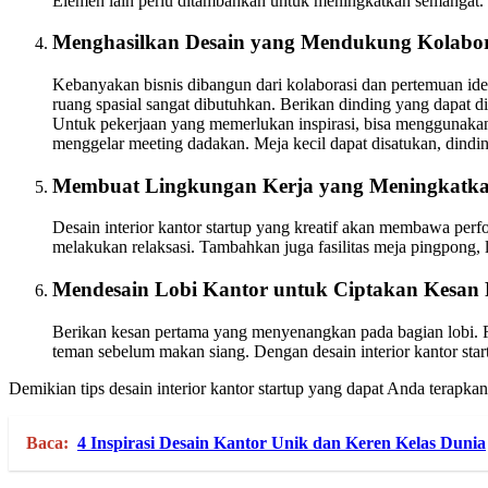
Elemen lain perlu ditambahkan untuk meningkatkan semangat.
Menghasilkan Desain yang Mendukung Kolabor
Kebanyakan bisnis dibangun dari kolaborasi dan pertemuan ide. 
ruang spasial sangat dibutuhkan. Berikan dinding yang dapat d
Untuk pekerjaan yang memerlukan inspirasi, bisa menggunakan 
menggelar meeting dadakan. Meja kecil dapat disatukan, dindi
Membuat Lingkungan Kerja yang Meningkatkan
Desain interior kantor startup yang kreatif akan membawa perf
melakukan relaksasi. Tambahkan juga fasilitas meja pingpong, l
Mendesain Lobi Kantor untuk Ciptakan Kesan
Berikan kesan pertama yang menyenangkan pada bagian lobi. Re
teman sebelum makan siang. Dengan desain interior kantor st
Demikian tips desain interior kantor startup yang dapat Anda terapk
Baca:
4 Inspirasi Desain Kantor Unik dan Keren Kelas Dunia