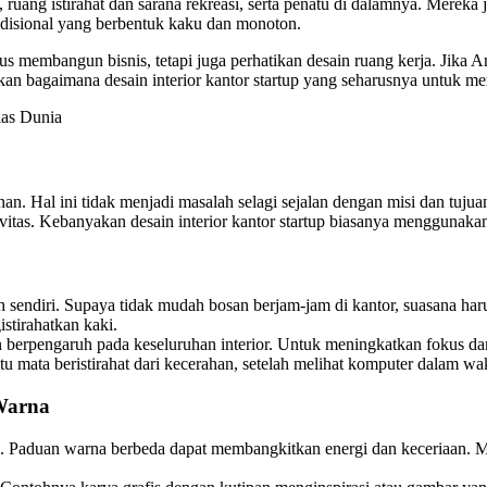
, ruang istirahat dan sarana rekreasi, serta penatu di dalamnya. Mereka
radisional yang berbentuk kaku dan monoton.
us membangun bisnis, tetapi juga perhatikan desain ruang kerja. Jika
kan bagaimana desain interior kantor startup yang seharusnya untuk me
las Dunia
an. Hal ini tidak menjadi masalah selagi sejalan dengan misi dan tuju
tas. Kebanyakan desain interior kantor startup biasanya menggunakan
endiri. Supaya tidak mudah bosan berjam-jam di kantor, suasana harus
stirahatkan kaki.
an berpengaruh pada keseluruhan interior. Untuk meningkatkan fokus d
u mata beristirahat dari kecerahan, setelah melihat komputer dalam 
Warna
 Paduan warna berbeda dapat membangkitkan energi dan keceriaan. Misa