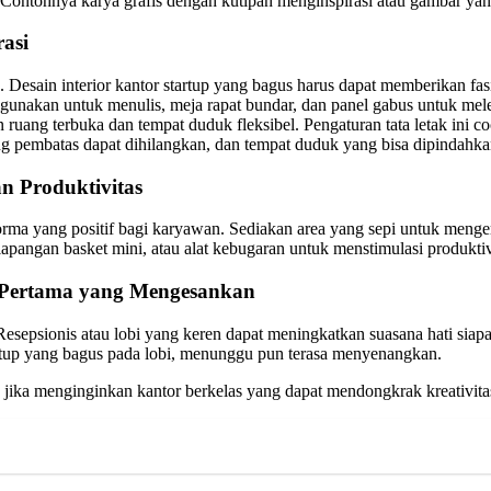
 Contohnya karya grafis dengan kutipan menginspirasi atau gambar y
asi
Desain interior kantor startup yang bagus harus dapat memberikan fasi
igunakan untuk menulis, meja rapat bundar, dan panel gabus untuk mele
ruang terbuka dan tempat duduk fleksibel. Pengaturan tata letak ini
ng pembatas dapat dihilangkan, dan tempat duduk yang bisa dipindahk
 Produktivitas
orma yang positif bagi karyawan. Sediakan area yang sepi untuk menger
apangan basket mini, atau alat kebugaran untuk menstimulasi produktiv
 Pertama yang Mengesankan
sepsionis atau lobi yang keren dapat meningkatkan suasana hati siap
artup yang bagus pada lobi, menunggu pun terasa menyenangkan.
an jika menginginkan kantor berkelas yang dapat mendongkrak kreativit