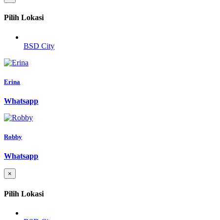
Pilih Lokasi
BSD City
Erina
Whatsapp
Robby
Whatsapp
×
Pilih Lokasi