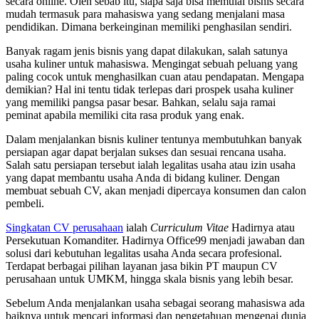
secara online. Oleh sebab itu, siapa saja bisa memulai bisnis secara
mudah termasuk para mahasiswa yang sedang menjalani masa
pendidikan. Dimana berkeinginan memiliki penghasilan sendiri.
Banyak ragam jenis bisnis yang dapat dilakukan, salah satunya
usaha kuliner untuk mahasiswa. Mengingat sebuah peluang yang
paling cocok untuk menghasilkan cuan atau pendapatan. Mengapa
demikian? Hal ini tentu tidak terlepas dari prospek usaha kuliner
yang memiliki pangsa pasar besar. Bahkan, selalu saja ramai
peminat apabila memiliki cita rasa produk yang enak.
Dalam menjalankan bisnis kuliner tentunya membutuhkan banyak
persiapan agar dapat berjalan sukses dan sesuai rencana usaha.
Salah satu persiapan tersebut ialah legalitas usaha atau izin usaha
yang dapat membantu usaha Anda di bidang kuliner. Dengan
membuat sebuah CV, akan menjadi dipercaya konsumen dan calon
pembeli.
Singkatan CV perusahaan
ialah
Curriculum Vitae
Hadirnya atau
Persekutuan Komanditer. Hadirnya Office99 menjadi jawaban dan
solusi dari kebutuhan legalitas usaha Anda secara profesional.
Terdapat berbagai pilihan layanan jasa bikin PT maupun CV
perusahaan untuk UMKM, hingga skala bisnis yang lebih besar.
Sebelum Anda menjalankan usaha sebagai seorang mahasiswa ada
baiknya untuk mencari informasi dan pengetahuan mengenai dunia