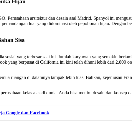
buka Hijau
Perusahaan arsitektur dan desain asal Madrid, Spanyol ini mengusun
emandangan luar yang didominasi oleh pepohonan hijau. Dengan begin
ahan Sisa
edia sosial yang terbesar saat ini. Jumlah karyawan yang semakin ber
yang berpusat di California ini kini telah dihuni lebih dari 2.800 
mua ruangan di dalamnya tampak lebih luas. Bahkan, kejeniusan Frank
perusahaan kelas atas di dunia. Anda bisa meniru desain dan konsep da
erja Google dan Facebook