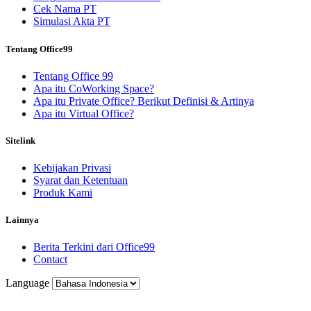
Cek Nama PT
Simulasi Akta PT
Tentang Office99
Tentang Office 99
Apa itu CoWorking Space?
Apa itu Private Office? Berikut Definisi & Artinya
Apa itu Virtual Office?
Sitelink
Kebijakan Privasi
Syarat dan Ketentuan
Produk Kami
Lainnya
Berita Terkini dari Office99
Contact
Language