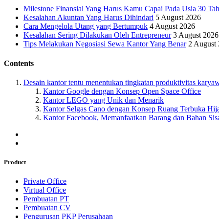
Milestone Finansial Yang Harus Kamu Capai Pada Usia 30 Ta
Kesalahan Akuntan Yang Harus Dihindari
5 August 2026
Cara Mengelola Utang yang Bertumpuk
4 August 2026
Kesalahan Sering Dilakukan Oleh Entrepreneur
3 August 2026
Tips Melakukan Negosiasi Sewa Kantor Yang Benar
2 August
Contents
Desain kantor tentu menentukan tingkatan produktivitas karya
Kantor Google dengan Konsep Open Space Office
Kantor LEGO yang Unik dan Menarik
Kantor Selgas Cano dengan Konsep Ruang Terbuka Hij
Kantor Facebook, Memanfaatkan Barang dan Bahan Sis
Product
Private Office
Virtual Office
Pembuatan PT
Pembuatan CV
Pengurusan PKP Perusahaan