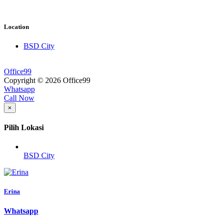
Location
BSD City
Office99
Copyright © 2026 Office99
Whatsapp
Call Now
×
Pilih Lokasi
BSD City
Erina
Whatsapp