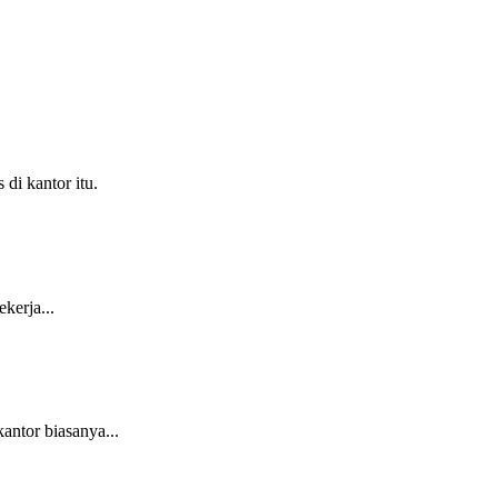
di kantor itu.
kerja...
antor biasanya...