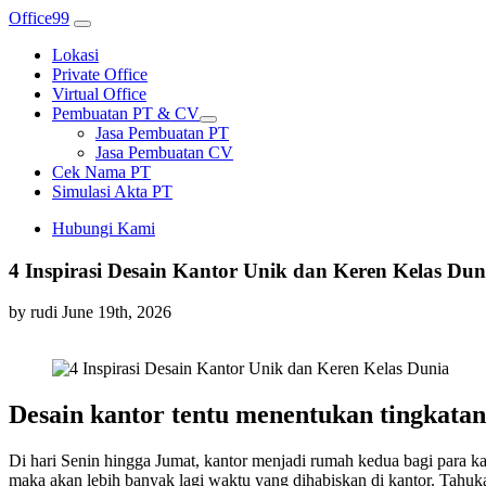
Office99
Lokasi
Private Office
Virtual Office
Pembuatan PT & CV
Jasa Pembuatan PT
Jasa Pembuatan CV
Cek Nama PT
Simulasi Akta PT
Hubungi Kami
4 Inspirasi Desain Kantor Unik dan Keren Kelas Dun
by rudi
June 19th, 2026
Desain kantor tentu menentukan tingkatan
Di hari Senin hingga Jumat, kantor menjadi rumah kedua bagi para k
maka akan lebih banyak lagi waktu yang dihabiskan di kantor. Tahuk