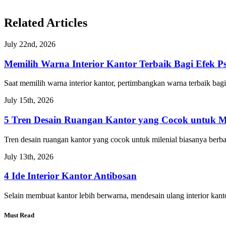
Related Articles
July 22nd, 2026
Memilih Warna Interior Kantor Terbaik Bagi Efek Ps
Saat memilih warna interior kantor, pertimbangkan warna terbaik bagi 
July 15th, 2026
5 Tren Desain Ruangan Kantor yang Cocok untuk Mi
Tren desain ruangan kantor yang cocok untuk milenial biasanya berbalu
July 13th, 2026
4 Ide Interior Kantor Antibosan
Selain membuat kantor lebih berwarna, mendesain ulang interior kant
Must Read