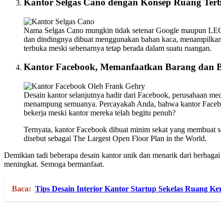
Kantor Selgas Cano dengan Konsep Ruang Ter
Nama Selgas Cano mungkin tidak setenar Google maupun LEGO. 
dan dindingnya dibuat menggunakan bahan kaca, menampilkan p
terbuka meski sebenarnya tetap berada dalam suatu ruangan.
Kantor Facebook, Memanfaatkan Barang dan B
Desain kantor selanjutnya hadir dari Facebook, perusahaan m
menampung semuanya. Percayakah Anda, bahwa kantor Facebook 
bekerja meski kantor mereka telah begitu penuh?
Ternyata, kantor Facebook dibuat minim sekat yang membuat se
disebut sebagai The Largest Open Floor Plan in the World.
Demikian tadi beberapa desain kantor unik dan menarik dari berbagai 
meningkat. Semoga bermanfaat.
Baca:
Tips Desain Interior Kantor Startup Sekelas Ruang K