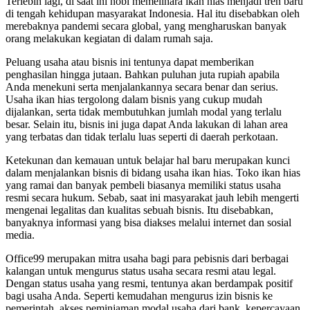
Terlebih lagi, di saat ini hobi memelihara ikan hias menjadi tren baru
di tengah kehidupan masyarakat Indonesia. Hal itu disebabkan oleh
merebaknya pandemi secara global, yang mengharuskan banyak
orang melakukan kegiatan di dalam rumah saja.
Peluang usaha atau bisnis ini tentunya dapat memberikan
penghasilan hingga jutaan. Bahkan puluhan juta rupiah apabila
Anda menekuni serta menjalankannya secara benar dan serius.
Usaha ikan hias tergolong dalam bisnis yang cukup mudah
dijalankan, serta tidak membutuhkan jumlah modal yang terlalu
besar. Selain itu, bisnis ini juga dapat Anda lakukan di lahan area
yang terbatas dan tidak terlalu luas seperti di daerah perkotaan.
Ketekunan dan kemauan untuk belajar hal baru merupakan kunci
dalam menjalankan bisnis di bidang usaha ikan hias. Toko ikan hias
yang ramai dan banyak pembeli biasanya memiliki status usaha
resmi secara hukum. Sebab, saat ini masyarakat jauh lebih mengerti
mengenai legalitas dan kualitas sebuah bisnis. Itu disebabkan,
banyaknya informasi yang bisa diakses melalui internet dan sosial
media.
Office99 merupakan mitra usaha bagi para pebisnis dari berbagai
kalangan untuk mengurus status usaha secara resmi atau legal.
Dengan status usaha yang resmi, tentunya akan berdampak positif
bagi usaha Anda. Seperti kemudahan mengurus izin bisnis ke
pemerintah, akses peminjaman modal usaha dari bank, kepercayaan