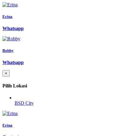
Erina
Whatsapp
Robby
Whatsapp
×
Pilih Lokasi
BSD City
Erina