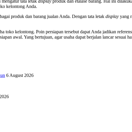
 mengatur tata letak
display
produk dan etalase barang. Hal ini dilakuk
oko kelontong Anda.
bagai produk dan barang jualan Anda. Dengan tata letak
display
yang r
aha toko kelontong. Poin persiapan tersebut dapat Anda jadikan refer
apan awal. Yang bertujuan, agar usaha dapat berjalan lancar sesuai ha
hun
6 August 2026
 2026