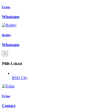
Erina
Whatsapp
Robby
Whatsapp
×
Pilih Lokasi
BSD City
Erina
Contact