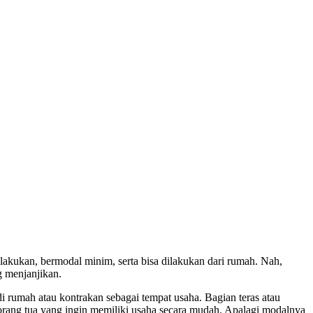
kukan, bermodal minim, serta bisa dilakukan dari rumah. Nah,
g menjanjikan.
di rumah atau kontrakan sebagai tempat usaha. Bagian teras atau
 orang tua yang ingin memiliki usaha secara mudah. Apalagi modalnya