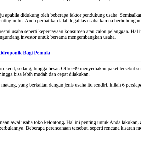
 apabila didukung oleh beberapa faktor pendukung usaha. Semisalkan be
penting untuk Anda perhatikan ialah legalitas usaha karena berhubunga
 resmi usaha seperti kepercayaan konsumen atau calon pelanggan. Hal 
 mengundang investor untuk bersama mengembangkan usaha.
Hidroponik Bagi Pemula
ri kecil, sedang, hingga besar. Office99 menyediakan paket tersebut s
ehingga bisa lebih mudah dan cepat dilakukan.
ang, yang berkaitan dengan jenis usaha itu sendiri. Inilah 6 persiap
an awal usaha toko kelontong. Hal ini penting untuk Anda lakukan, ag
rbulannya. Beberapa perencanaan tersebut, seperti rencana kisaran mod