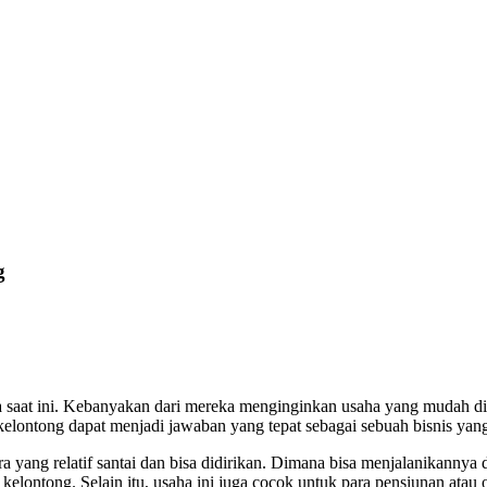
g
at ini. Kebanyakan dari mereka menginginkan usaha yang mudah dila
elontong dapat menjadi jawaban yang tepat sebagai sebuah bisnis yan
a yang relatif santai dan bisa didirikan. Dimana bisa menjalanikannya 
kelontong. Selain itu, usaha ini juga cocok untuk para pensiunan atau