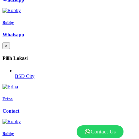
Robby
Whatsapp
×
Pilih Lokasi
BSD City
Erina
Contact
Contact Us
Robby