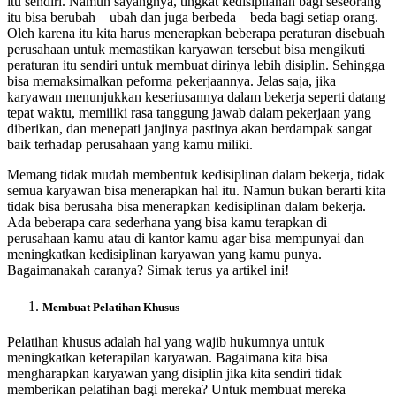
itu sendiri. Namun sayangnya, tingkat kedisiplianan bagi seseorang
itu bisa berubah – ubah dan juga berbeda – beda bagi setiap orang.
Oleh karena itu kita harus menerapkan beberapa peraturan disebuah
perusahaan untuk memastikan karyawan tersebut bisa mengikuti
peraturan itu sendiri untuk membuat dirinya lebih disiplin. Sehingga
bisa memaksimalkan peforma pekerjaannya. Jelas saja, jika
karyawan menunjukkan keseriusannya dalam bekerja seperti datang
tepat waktu, memiliki rasa tanggung jawab dalam pekerjaan yang
diberikan, dan menepati janjinya pastinya akan berdampak sangat
baik terhadap perusahaan yang kamu miliki.
Memang tidak mudah membentuk kedisiplinan dalam bekerja, tidak
semua karyawan bisa menerapkan hal itu. Namun bukan berarti kita
tidak bisa berusaha bisa menerapkan kedisiplinan dalam bekerja.
Ada beberapa cara sederhana yang bisa kamu terapkan di
perusahaan kamu atau di kantor kamu agar bisa mempunyai dan
meningkatkan kedisiplinan karyawan yang kamu punya.
Bagaimanakah caranya? Simak terus ya artikel ini!
Membuat Pelatihan Khusus
Pelatihan khusus adalah hal yang wajib hukumnya untuk
meningkatkan keterapilan karyawan. Bagaimana kita bisa
mengharapkan karyawan yang disiplin jika kita sendiri tidak
memberikan pelatihan bagi mereka? Untuk membuat mereka