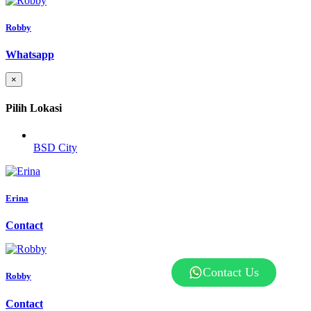
Robby
Whatsapp
×
Pilih Lokasi
BSD City
Erina
Contact
Contact Us
Robby
Contact