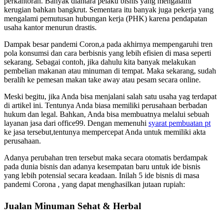
perkantoran. Banyak diantara pelaku bisnis yang mengalami
kerugian bahkan bangkrut. Sementara itu banyak juga pekerja yang
mengalami pemutusan hubungan kerja (PHK) karena pendapatan
usaha kantor menurun drastis.
Dampak besar pandemi Coron,a pada akhirnya mempengaruhi tren
pola konsumsi dan cara berbisnis yang lebih efisien di masa seperti
sekarang. Sebagai contoh, jika dahulu kita banyak melakukan
pembelian makanan atau minuman di tempat. Maka sekarang, sudah
beralih ke pemesan makan take away atau pesam secara online.
Meski begitu, jika Anda bisa menjalani salah satu usaha yag terdapat
di artikel ini. Tentunya Anda biasa memiliki perusahaan berbadan
hukum dan legal. Bahkan, Anda bisa membuatnya melalui sebuah
layanan jasa dari office99. Dengan memenuhi
syarat pembuatan pt
ke jasa tersebut,tentunya mempercepat Anda untuk memiliki akta
perusahaan.
Adanya perubahan tren tersebut maka secara otomatis berdampak
pada dunia bisnis dan adanya kesempatan baru untuk ide bisnis
yang lebih potensial secara keadaan. Inilah 5 ide bisnis di masa
pandemi Corona , yang dapat menghasilkan jutaan rupiah:
Jualan Minuman Sehat & Herbal