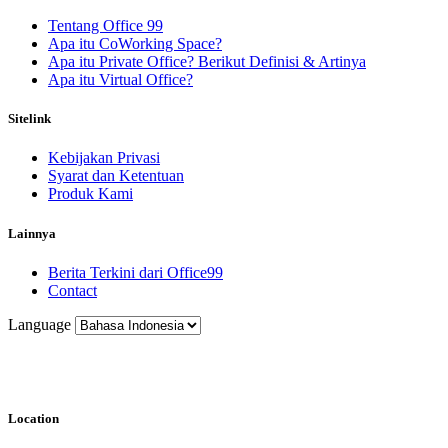
Tentang Office 99
Apa itu CoWorking Space?
Apa itu Private Office? Berikut Definisi & Artinya
Apa itu Virtual Office?
Sitelink
Kebijakan Privasi
Syarat dan Ketentuan
Produk Kami
Lainnya
Berita Terkini dari Office99
Contact
Language
Location