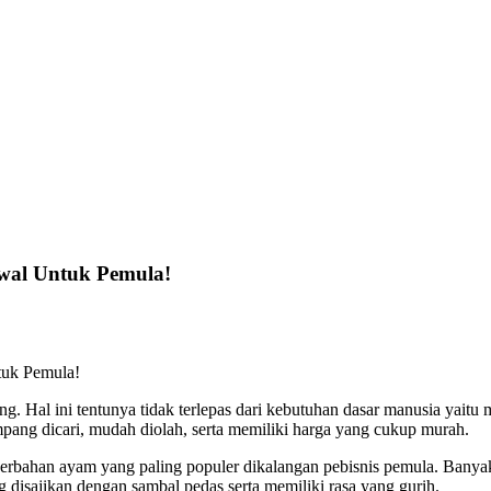
Awal Untuk Pemula!
g. Hal ini tentunya tidak terlepas dari kebutuhan dasar manusia yait
ang dicari, mudah diolah, serta memiliki harga yang cukup murah.
 berbahan ayam yang paling populer dikalangan pebisnis pemula. Banyak
isajikan dengan sambal pedas serta memiliki rasa yang gurih.