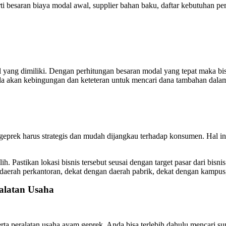
i besaran biaya modal awal, supplier bahan baku, daftar kebutuhan per
yang dimiliki. Dengan perhitungan besaran modal yang tepat maka bis
nda akan kebingungan dan keteteran untuk mencari dana tambahan dala
eprek harus strategis dan mudah dijangkau terhadap konsumen. Hal ini
h. Pastikan lokasi bisnis tersebut seusai dengan target pasar dari bisni
n daerah perkantoran, dekat dengan daerah pabrik, dekat dengan kampus
alatan Usaha
rta peralatan usaha ayam geprek. Anda bisa terlebih dahulu mencari s