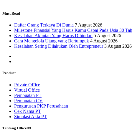
Must Read
Daftar Orang Terkaya Di Dunia
7 August 2026
Milestone Finansial Yang Harus Kamu Capai Pada Usia 30 Ta
Kesalahan Akuntan Yang Harus Dihindari
5 August 2026
Cara Mengelola Utang yang Bertumpuk
4 August 2026
Kesalahan Sering Dilakukan Oleh Entrepreneur
3 August 2026
Product
Private Office
Virtual Office
Pembuatan PT
Pembuatan CV
Pengurusan PKP Perusahaan
Cek Nama PT
Simulasi Akta PT
Tentang Office99