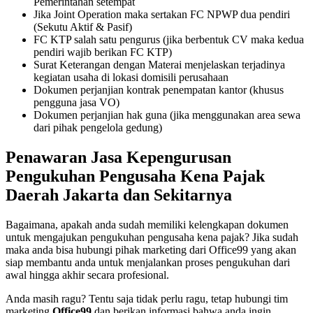
Pemerintahan setempat
Jika Joint Operation maka sertakan FC NPWP dua pendiri
(Sekutu Aktif & Pasif)
FC KTP salah satu pengurus (jika berbentuk CV maka kedua
pendiri wajib berikan FC KTP)
Surat Keterangan dengan Materai menjelaskan terjadinya
kegiatan usaha di lokasi domisili perusahaan
Dokumen perjanjian kontrak penempatan kantor (khusus
pengguna jasa VO)
Dokumen perjanjian hak guna (jika menggunakan area sewa
dari pihak pengelola gedung)
Penawaran Jasa Kepengurusan
Pengukuhan Pengusaha Kena Pajak
Daerah Jakarta dan Sekitarnya
Bagaimana, apakah anda sudah memiliki kelengkapan dokumen
untuk mengajukan pengukuhan pengusaha kena pajak? Jika sudah
maka anda bisa hubungi pihak marketing dari Office99 yang akan
siap membantu anda untuk menjalankan proses pengukuhan dari
awal hingga akhir secara profesional.
Anda masih ragu? Tentu saja tidak perlu ragu, tetap hubungi tim
marketing
Office99
dan berikan informasi bahwa anda ingin