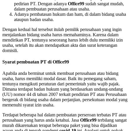
pedirian PT. Dengan adanya
Office99
sudah sangat mudah,
dalam pembuatan perusahaan atau usaha.
Adanya pembatasan hukum dan ham, di dalam bidang usaha
ataupun badan usaha.
Dengan kedual hal tersebut itulah pemilik perusahaan yang ingin
menjalankan bidang usaha harus memahaminya. Karena dalam
mendirikan PT, tentunya seseorang harus lebih dulu memiliki izin
usaha, setelah itu akan mendapatkan akta dan surat keterangan
domisili.
Syarat pembuatan PT di Office99
Apabila anda berminat untuk membuat perusahaan atau bidang
usaha, harus memiliki modal dasar. Baik itu pemegang saham,
tentunya mengikuti peraturan dari pemerintah yaitu wajib pajak.
Dimana terdapat badan hukum yang berdasarkan undang-undang
(UU) nomor 44 di tahun 2007 terkait pendirian PT atau Perusahaan
bergerak di bidang usaha dalam perjanjian, persekutuan modal yang
memenuhi syarat izin usaha.
Terdapat beberapa hal dalam pembuatan perseroan terbatas PT atau
perusahaan yang harus anda ketahui. Jasa
Office99
terbilang sangat
murah dikarenakan terapat beberapa paket yang bisa dijadikan
acuan anda di tengah pandemi
covid-19
ini. Apalagi untuk pokok