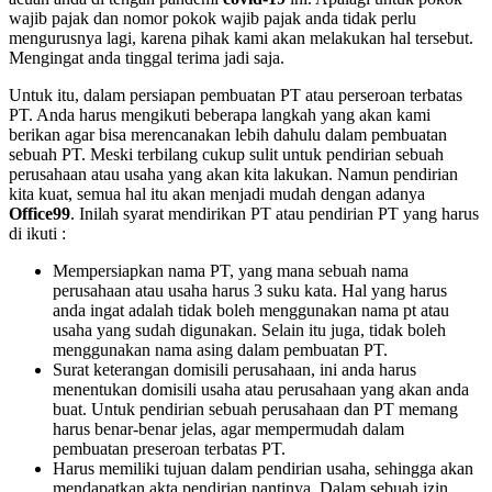
wajib pajak dan nomor pokok wajib pajak anda tidak perlu
mengurusnya lagi, karena pihak kami akan melakukan hal tersebut.
Mengingat anda tinggal terima jadi saja.
Untuk itu, dalam persiapan pembuatan PT atau perseroan terbatas
PT. Anda harus mengikuti beberapa langkah yang akan kami
berikan agar bisa merencanakan lebih dahulu dalam pembuatan
sebuah PT. Meski terbilang cukup sulit untuk pendirian sebuah
perusahaan atau usaha yang akan kita lakukan. Namun pendirian
kita kuat, semua hal itu akan menjadi mudah dengan adanya
Office99
. Inilah syarat mendirikan PT atau pendirian PT yang harus
di ikuti :
Mempersiapkan nama PT, yang mana sebuah nama
perusahaan atau usaha harus 3 suku kata. Hal yang harus
anda ingat adalah tidak boleh menggunakan nama pt atau
usaha yang sudah digunakan. Selain itu juga, tidak boleh
menggunakan nama asing dalam pembuatan PT.
Surat keterangan domisili perusahaan, ini anda harus
menentukan domisili usaha atau perusahaan yang akan anda
buat. Untuk pendirian sebuah perusahaan dan PT memang
harus benar-benar jelas, agar mempermudah dalam
pembuatan preseroan terbatas PT.
Harus memiliki tujuan dalam pendirian usaha, sehingga akan
mendapatkan akta pendirian nantinya. Dalam sebuah izin