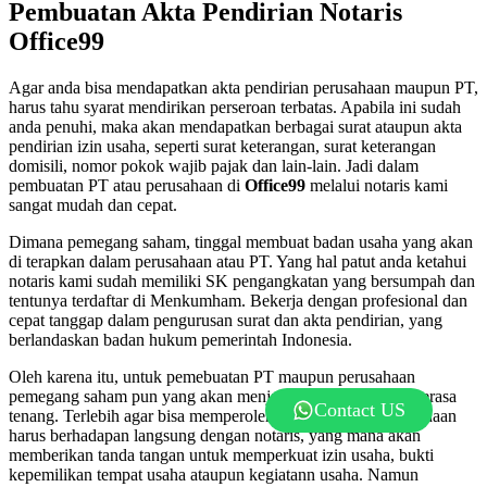
Pembuatan Akta Pendirian Notaris
Office99
Agar anda bisa mendapatkan akta pendirian perusahaan maupun PT,
harus tahu syarat mendirikan perseroan terbatas. Apabila ini sudah
anda penuhi, maka akan mendapatkan berbagai surat ataupun akta
pendirian izin usaha, seperti surat keterangan, surat keterangan
domisili, nomor pokok wajib pajak dan lain-lain. Jadi dalam
pembuatan PT atau perusahaan di
Office99
melalui notaris kami
sangat mudah dan cepat.
Dimana pemegang saham, tinggal membuat badan usaha yang akan
di terapkan dalam perusahaan atau PT. Yang hal patut anda ketahui
notaris kami sudah memiliki SK pengangkatan yang bersumpah dan
tentunya terdaftar di Menkumham. Bekerja dengan profesional dan
cepat tanggap dalam pengurusan surat dan akta pendirian, yang
berlandaskan badan hukum pemerintah Indonesia.
Oleh karena itu, untuk pemebuatan PT maupun perusahaan
pemegang saham pun yang akan menjalankan usaha akan merasa
Contact US
tenang. Terlebih agar bisa memperoleh akta pendirian perusahaan
harus berhadapan langsung dengan notaris, yang mana akan
memberikan tanda tangan untuk memperkuat izin usaha, bukti
kepemilikan tempat usaha ataupun kegiatann usaha. Namun