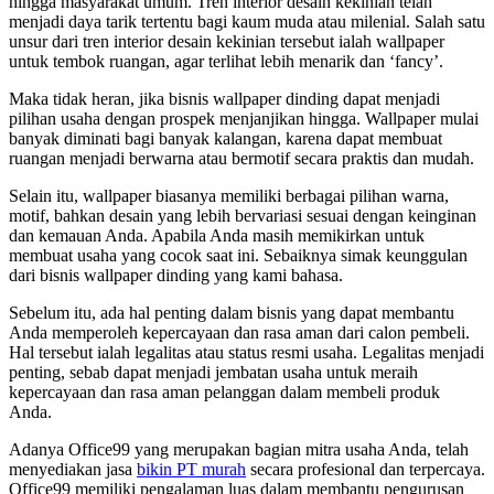
hingga masyarakat umum. Tren interior desain kekinian telah
menjadi daya tarik tertentu bagi kaum muda atau milenial. Salah satu
unsur dari tren interior desain kekinian tersebut ialah wallpaper
untuk tembok ruangan, agar terlihat lebih menarik dan ‘fancy’.
Maka tidak heran, jika bisnis wallpaper dinding dapat menjadi
pilihan usaha dengan prospek menjanjikan hingga. Wallpaper mulai
banyak diminati bagi banyak kalangan, karena dapat membuat
ruangan menjadi berwarna atau bermotif secara praktis dan mudah.
Selain itu, wallpaper biasanya memiliki berbagai pilihan warna,
motif, bahkan desain yang lebih bervariasi sesuai dengan keinginan
dan kemauan Anda. Apabila Anda masih memikirkan untuk
membuat usaha yang cocok saat ini. Sebaiknya simak keunggulan
dari bisnis wallpaper dinding yang kami bahasa.
Sebelum itu, ada hal penting dalam bisnis yang dapat membantu
Anda memperoleh kepercayaan dan rasa aman dari calon pembeli.
Hal tersebut ialah legalitas atau status resmi usaha. Legalitas menjadi
penting, sebab dapat menjadi jembatan usaha untuk meraih
kepercayaan dan rasa aman pelanggan dalam membeli produk
Anda.
Adanya Office99 yang merupakan bagian mitra usaha Anda, telah
menyediakan jasa
bikin PT murah
secara profesional dan terpercaya.
Office99 memiliki pengalaman luas dalam membantu pengurusan